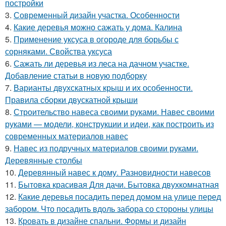
постройки
3.
Современный дизайн участка. Особенности
4.
Какие деревья можно сажать у дома. Калина
5.
Применение уксуса в огороде для борьбы с
сорняками. Свойства уксуса
6.
Сажать ли деревья из леса на дачном участке.
Добавление статьи в новую подборку
7.
Варианты двухскатных крыш и их особенности.
Правила сборки двускатной крыши
8.
Строительство навеса своими руками. Навес своими
руками — модели, конструкции и идеи, как построить из
современных материалов навес
9.
Навес из подручных материалов своими руками.
Деревянные столбы
10.
Деревянный навес к дому. Разновидности навесов
11.
Бытовка красивая Для дачи. Бытовка двухкомнатная
12.
Какие деревья посадить перед домом на улице перед
забором. Что посадить вдоль забора со стороны улицы
13.
Кровать в дизайне спальни. Формы и дизайн