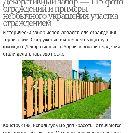
Декоративный забор — 115 фото
ограждений и примеры
необычного украшения участка
ограждением
Пластиковая ограда
Забор для палисадника
Исторически забор использовался для ограждения
территории. Сооружение выполняло защитную
функцию. Декоративные заборчики внутри владений
стали делать гораздо позже.
Деревянный забор
Бюджетный забор
Забор из бревен
Пластиковый штакетник
Пластиковое
Плетень из
Конструкции, используемые для красоты, отличаются
ограждение
пластиковых досок
меньшими габаритами. Оградам присуще изящество