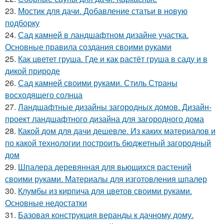
23.
Мостик для дачи. Добавление статьи в новую
подборку
24.
Сад камней в ландшафтном дизайне участка.
Основные правила создания своими руками
25.
Как цветет груша. Где и как растёт груша в саду и в
дикой природе
26.
Сад камней своими руками. Стиль Страны
восходящего солнца
27.
Ландшафтные дизайны загородных домов. Дизайн-
проект ландшафтного дизайна для загородного дома
28.
Какой дом для дачи дешевле. Из каких материалов и
по какой технологии построить бюджетный загородный
дом
29.
Шпалера деревянная для вьющихся растений
своими руками. Материалы для изготовления шпалер
30.
Клумбы из кирпича для цветов своими руками.
Основные недостатки
31.
Базовая конструкция веранды к дачному дому.