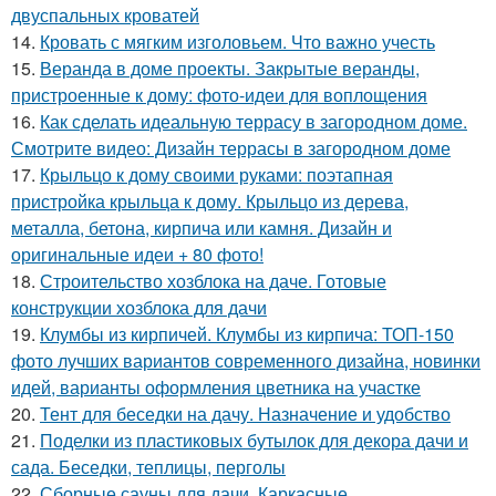
двуспальных кроватей
14.
Кровать с мягким изголовьем. Что важно учесть
15.
Веранда в доме проекты. Закрытые веранды,
пристроенные к дому: фото-идеи для воплощения
16.
Как сделать идеальную террасу в загородном доме.
Смотрите видео: Дизайн террасы в загородном доме
17.
Крыльцо к дому своими руками: поэтапная
пристройка крыльца к дому. Крыльцо из дерева,
металла, бетона, кирпича или камня. Дизайн и
оригинальные идеи + 80 фото!
18.
Строительство хозблока на даче. Готовые
конструкции хозблока для дачи
19.
Клумбы из кирпичей. Клумбы из кирпича: ТОП-150
фото лучших вариантов современного дизайна, новинки
идей, варианты оформления цветника на участке
20.
Тент для беседки на дачу. Назначение и удобство
21.
Поделки из пластиковых бутылок для декора дачи и
сада. Беседки, теплицы, перголы
22.
Сборные сауны для дачи. Каркасные