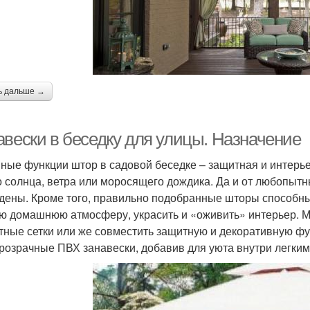
ь дальше →
авески в беседку для улицы. Назначение
ные функции штор в садовой беседке – защитная и интерь
о солнца, ветра или моросящего дождика. Да и от любопытн
дены. Кроме того, правильно подобранные шторы способны
ю домашнюю атмосферу, украсить и «оживить» интерьер. 
тные сетки или же совместить защитную и декоративную ф
розрачные ПВХ занавески, добавив для уюта внутри легки