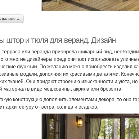
ь дальше →
ы штор и тюля для веранд. Дизайн
 терраса или веранда приобрела шикарный вид, необходим
того многие дизайнеры предпочитают использовать уличны
ические функции. По желанию можно приобрести изделия как 
юзивные модели, дополняя их красивыми деталями. Конечно
гких тканей. Они придают строению изысканности и уюта, но
й материал в виде мешковины, акрила или брезента.
такую конструкцию дополнить элементами декора, то она г
ит архитектуру от ветра, солнца и осадков.