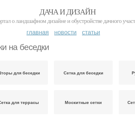
ДАЧА И ДИЗАЙН
ртал о ландшафном дизайне и обустройстве дачного учас
главная
новости
статьи
ки на беседки
торы для беседки
Сетка для беседки
Р
Сетка для террасы
Москитные сетки
Сет
Окна с москитной