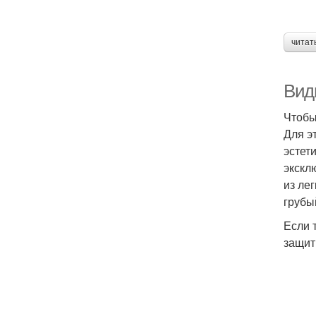
читат
Вид
Чтобы
Для э
эстет
экскл
из ле
грубы
Если 
защит