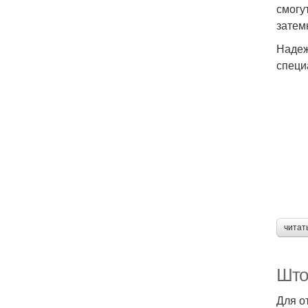
смогу
затем
Надеж
специ
читат
Што
Для о