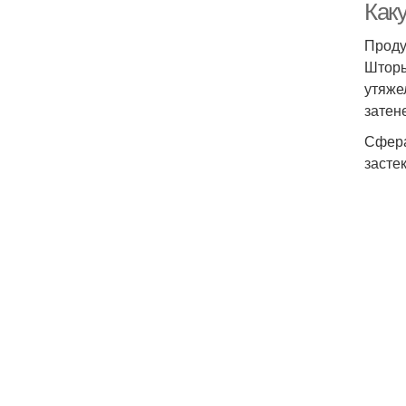
Как
Проду
Шторы
утяже
затен
Сфера
засте