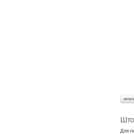
читат
Што
Для п