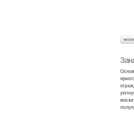
читат
Зан
Основ
ярког
ограж
уютну
моски
полуп