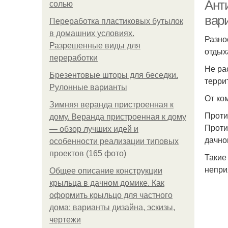
Ант
солью
вар
Переработка пластиковых бутылок
в домашних условиях.
Разно
Разрешенные виды для
отдых
переработки
Не ра
Брезентовые шторы для беседки.
терри
Рулонные варианты
От ко
Зимняя веранда пристроенная к
Проти
дому. Веранда пристроенная к дому
Проти
— обзор лучших идей и
дачно
особенности реализации типовых
проектов (165 фото)
Такие
непри
Общее описание конструкции
крыльца в дачном домике. Как
оформить крыльцо для частного
дома: варианты дизайна, эскизы,
чертежи