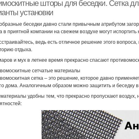
сеткой
имоскитные шторы для беседки. Сетка дл
ианты установки
образные беседки давно стали привычным атрибутом заго
а в приятной компании на свежем воздухе могут испортить
сстраивайтесь, ведь есть отличное решение этого вопроса,
торию отдыха.
маров и мух в летнее время прекрасно спасают противомос
вомоскитные сетчатые материалы
вомоскитная сетка – это решение, которое давно применяе
го дома. Аналогичным образом можно защитить и беседку в
 материалы удобны тем, что прекрасно пропускают воздух,
ятностей: