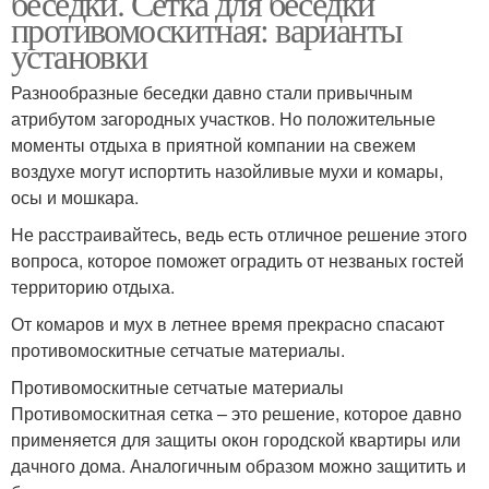
беседки. Сетка для беседки
противомоскитная: варианты
установки
Разнообразные беседки давно стали привычным
Сетка на беседку
Сетки на беседки
атрибутом загородных участков. Но положительные
моменты отдыха в приятной компании на свежем
воздухе могут испортить назойливые мухи и комары,
осы и мошкара.
Окна с москитной
сеткой
Не расстраивайтесь, ведь есть отличное решение этого
вопроса, которое поможет оградить от незваных гостей
территорию отдыха.
От комаров и мух в летнее время прекрасно спасают
противомоскитные сетчатые материалы.
Противомоскитные сетчатые материалы
Противомоскитная сетка – это решение, которое давно
применяется для защиты окон городской квартиры или
дачного дома. Аналогичным образом можно защитить и