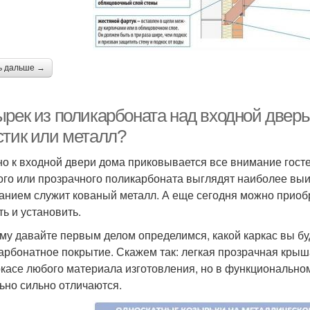
ь дальше →
ырек из поликарбоната над входной дверь
стик или металл?
о к входной двери дома приковывается все внимание гостей
ого или прозрачного поликарбоната выглядят наиболее выи
анием служит кованый металл. А еще сегодня можно приобр
ть и установить.
му давайте первым делом определимся, какой каркас вы бу
арбонатное покрытие. Скажем так: легкая прозрачная крыш
ркасе любого материала изготовления, но в функционально
ьно сильно отличаются.