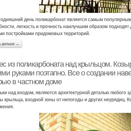
годняшний день поликарбонат является самым популярным
бности, легкость и прочность наилучшим образом подходят
ми постройками придомовых территорий.
ь дальше →
ес из поликарбоната над крыльцом. Козы
ими руками поэтапно. Все о создании нав
рью в частном доме
ьки над входом, являются архитектурной деталью любого 
ы крыльца, входной зоны от непогоды и других неурядиц. К
жения.