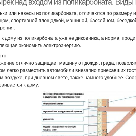
ырек над входом из поликарбоната. Виды
ьки или навесы из поликарбоната, отличаются по размеру 
цом, спортивной площадкой, машиной, бассейном, беседкой
урения.
 к дому из поликарбоната уже не диковинка, а норма, про
ляющая экономить электроэнергию.
вто
жение отлично защищает машину от дождя, града, позволя
ом легко разместить автомобили внезапно приехавших гост
м воздухе, при дневном свете, также намного удобнее. Со
раивается к дому.