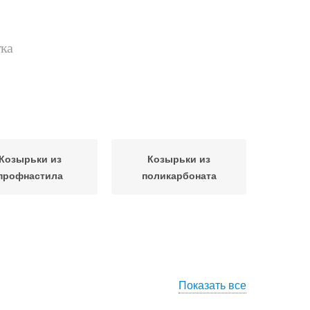
тка
Козырьки из
Козырьки из
профнастила
поликарбоната
Показать все