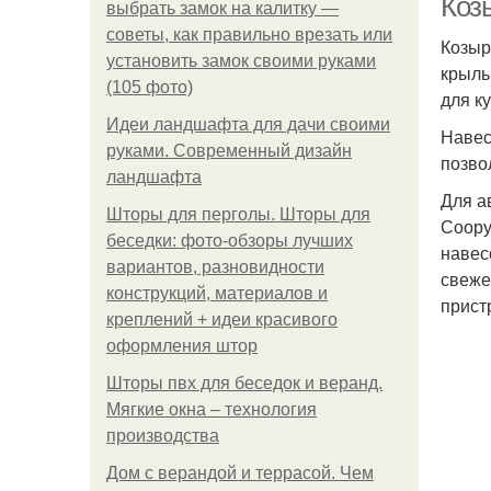
Коз
выбрать замок на калитку —
советы, как правильно врезать или
Козыр
установить замок своими руками
крыль
(105 фото)
для к
Идеи ландшафта для дачи своими
Навес
руками. Современный дизайн
позво
ландшафта
Для а
Шторы для перголы. Шторы для
Соору
беседки: фото-обзоры лучших
навес
вариантов, разновидности
свеже
конструкций, материалов и
прист
креплений + идеи красивого
оформления штор
Шторы пвх для беседок и веранд.
Мягкие окна – технология
производства
Дом с верандой и террасой. Чем