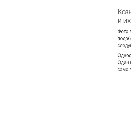
Коз
и и
Фото 
подоб
следу
Однос
Один 
само 