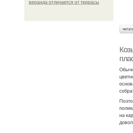
веранда отличается от террасы
читат
Коз
пла
Обычн
цветн
основ
собра
Поэто
полик
на ка
довол