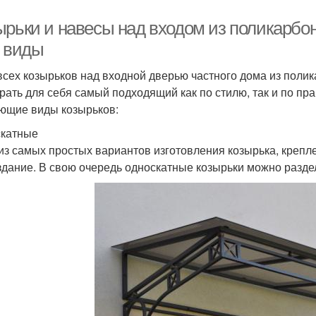
ырьки и навесы над входом из поликарбон
х виды
всех козырьков над входной дверью частного дома из полик
рать для себя самый подходящий как по стилю, так и по пр
ющие виды козырьков:
катные
из самых простых вариантов изготовления козырька, крепл
здание. В свою очередь односкатные козырьки можно раздел