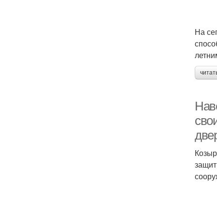
На се
спосо
летни
читат
Нав
сво
две
Козыр
защит
соору