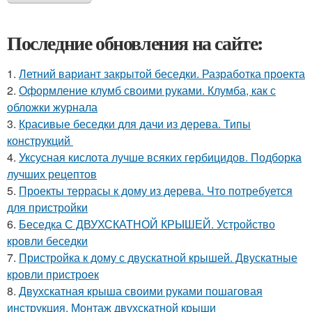
Последние обновления на сайте:
1.
Летний вариант закрытой беседки. Разработка проекта
2.
Оформление клумб своими руками. Клумба, как с
обложки журнала
3.
Красивые беседки для дачи из дерева. Типы
конструкций
4.
Уксусная кислота лучше всяких гербицидов. Подборка
лучших рецептов
5.
Проекты террасы к дому из дерева. Что потребуется
для пристройки
6.
Беседка С ДВУХСКАТНОЙ КРЫШЕЙ. Устройство
кровли беседки
7.
Пристройка к дому с двускатной крышей. Двускатные
кровли пристроек
8.
Двухскатная крыша своими руками пошаговая
инструкция. Монтаж двухскатной крыши