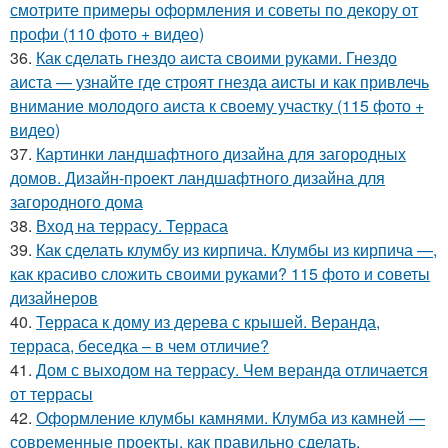
смотрите примеры оформления и советы по декору от
профи (110 фото + видео)
36.
Как сделать гнездо аиста своими руками. Гнездо
аиста — узнайте где строят гнезда аисты и как привлечь
внимание молодого аиста к своему участку (115 фото +
видео)
37.
Картинки ландшафтного дизайна для загородных
домов. Дизайн-проект ландшафтного дизайна для
загородного дома
38.
Вход на террасу. Терраса
39.
Как сделать клумбу из кирпича. Клумбы из кирпича —,
как красиво сложить своими руками? 115 фото и советы
дизайнеров
40.
Терраса к дому из дерева с крышей. Веранда,
терраса, беседка – в чем отличие?
41.
Дом с выходом на террасу. Чем веранда отличается
от террасы
42.
Оформление клумбы камнями. Клумба из камней —
современные проекты, как правильно сделать,