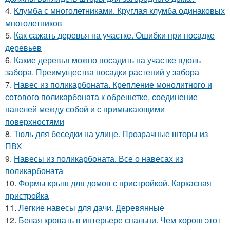
4.
Клумба с многолетниками. Круглая клумба одинаковых
многолетников
5.
Как сажать деревья на участке. Ошибки при посадке
деревьев
6.
Какие деревья можно посадить на участке вдоль
забора. Преимущества посадки растений у забора
7.
Навес из поликарбоната. Крепление монолитного и
сотового поликарбоната к обрешетке, соединение
панелей между собой и с примыкающими
поверхностями
8.
Тюль для беседки на улице. Прозрачные шторы из
ПВХ
9.
Навесы из поликарбоната. Все о навесах из
поликарбоната
10.
Формы крыш для домов с пристройкой. Каркасная
пристройка
11.
Легкие навесы для дачи. Деревянные
12.
Белая кровать в интерьере спальни. Чем хорош этот