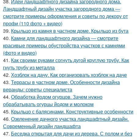
38.
Идеи ландшафтного дизайна загородного дома.
Ландшафтный дизайн участка загородного дома —
смотрите примеры оформления и советы по декору от
профи (110 фото + видео)
39.
Крыльцо из камня в частном доме. Крыльцо из бута
40.
Камни для ландшафтного дизайна — смотрите
красивые примеры обустройства участков с камнями
(фото и видео)
41.
Как своими руками согнуть дугой круглую трубу. Как
гнуть трубу из металла
42.
Хозблок на дачу. Как организовать хозблок на даче
43.
Террасы в частном доме. Особенности дизайна
веранды: советы специалиста
44.
Обработка йодом огурцов. Зачем нужно
обрабатывать огурцы йодом и молоком
45.
Крыльцо с балясинами. Конструктивные особенности
46.
Озеленение дачного участка ландшафтный дизайн.
Современный дизайн ландшафта
47.
Беседка открытая для дачи из дерева. С полом и без