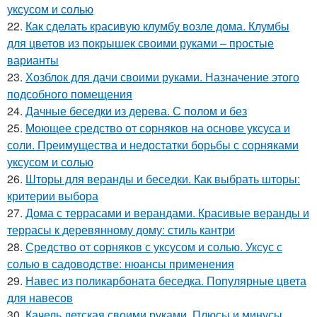
уксусом и солью
22.
Как сделать красивую клумбу возле дома. Клумбы
для цветов из покрышек своими руками – простые
варианты
23.
Хозблок для дачи своими руками. Назначение этого
подсобного помещения
24.
Дачные беседки из дерева. С полом и без
25.
Моющее средство от сорняков на основе уксуса и
соли. Преимущества и недостатки борьбы с сорняками
уксусом и солью
26.
Шторы для веранды и беседки. Как выбрать шторы:
критерии выбора
27.
Дома с террасами и верандами. Красивые веранды и
террасы к деревянному дому: стиль кантри
28.
Средство от сорняков с уксусом и солью. Уксус с
солью в садоводстве: нюансы применения
29.
Навес из поликарбоната беседка. Популярные цвета
для навесов
30.
Качель детская своими руками. Плюсы и минусы