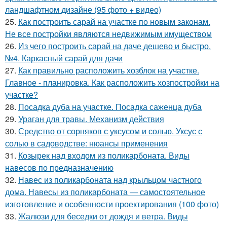
ландшафтном дизайне (95 фото + видео)
25.
Как построить сарай на участке по новым законам.
Не все постройки являются недвижимым имуществом
26.
Из чего построить сарай на даче дешево и быстро.
№4. Каркасный сарай для дачи
27.
Как правильно расположить хозблок на участке.
Главное - планировка. Как расположить хозпостройки на
участке?
28.
Посадка дуба на участке. Посадка саженца дуба
29.
Ураган для травы. Механизм действия
30.
Средство от сорняков с уксусом и солью. Уксус с
солью в садоводстве: нюансы применения
31.
Козырек над входом из поликарбоната. Виды
навесов по предназначению
32.
Навес из поликарбоната над крыльцом частного
дома. Навесы из поликарбоната — самостоятельное
изготовление и особенности проектирования (100 фото)
33.
Жалюзи для беседки от дождя и ветра. Виды