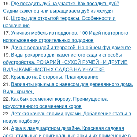
15.
Где посадить дуб на участке. Как посадить дуб?
Садим саженец или выращиваем дуб из желудя
16.
Шторы для открытой террасы. Особенности и
назначение
17.
Уличная мебель из поддонов. 100 Идей повторного
использования строительных поддонов
18.
Дача с верандой и террасой. На общем фундаменте
19.
Виды рокариев для каменистого сада и способы
обустройства. РОКАРИЙ «СУХОЙ РУЧЕЙ» И ДРУГИЕ
ВИДЫ КАМЕНИСТЫХ САДОВ НА УЧАСТКЕ
20.
Крыльцо на 2 стороны. Планирование
21.
Варианты крыльца с навесом для деревянного дома.
Виды крылец
22.
Как бык осеменяет корову. Преимущества
искусственного осеменения коров
23.
Детская качель своими руками. Добавление статьи в
новую подборку
24.
Арка в ландшафтном дизайне. Красивая садовая
арка: стильные и оригинальные арки и их применение в