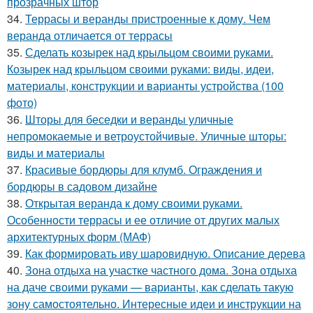
прозрачных штор
34.
Террасы и веранды пристроенные к дому. Чем
веранда отличается от террасы
35.
Сделать козырек над крыльцом своими руками.
Козырек над крыльцом своими руками: виды, идеи,
материалы, конструкции и варианты устройства (100
фото)
36.
Шторы для беседки и веранды уличные
непромокаемые и ветроустойчивые. Уличные шторы:
виды и материалы
37.
Красивые бордюры для клумб. Ограждения и
бордюры в садовом дизайне
38.
Открытая веранда к дому своими руками.
Особенности террасы и ее отличие от других малых
архитектурных форм (МАФ)
39.
Как формировать иву шаровидную. Описание дерева
40.
Зона отдыха на участке частного дома. Зона отдыха
на даче своими руками — варианты, как сделать такую
зону самостоятельно. Интересные идеи и инструкции на