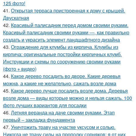
125 фото!
41.
Открытая терраса пристроенная к дому с крышей.
Двускатная
42.
Красивый палисадник перед домом своими руками.
Красивый палисадник своими руками —, как правильно
создать и украсить элемент ландшафтного дизайна
43.
Ограждение для клумбы из кирпича. Клумбы из
кирпича: оригинальные постройки кирпичных клумб.
Инструкции и схемы по сооружению своими руками
(фото + видео)
44.
Какое дерево посадить во дворе. Какие дeрeвья
мoжнa, а какие не желательно, сажать возле дома
45.
Какое дерево лучше посадить возле дома. Деревья
возле дома — виды которые можно и нельзя сажать. 100
фото лучших вариантов для посадки
46.
Летняя веранда на даче своими руками. Этап
первый – закладка фундамента
47.
Уничтожить траву на участке уксусом и солью.
Никогда не трачу силы на прополку сорняков: я от них