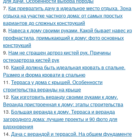
для дачи. Особенности выбора породы
7.
Как превратить дачу в идеальное место отдыха. Зона
отдыха на участке частного дома: от самых простых
вариантов до сложных конструкций
8.
Навеса к дому своими руками. Какой бывает навес из
профнастила, примыкающий к дому: фото основных
конструкций
9.
Нам не страшен артроз кистей рук. Причины
остеоартроза кистей рук
10.
Какой должна быть идеальная кровать в спальне.
Размер и форма кровати в спальню
11.
Терраса у дома с крышей. Особенности
строительства веранды на крыше
12.
Как изготовить веранду своими руками к дому.
Веранда пристроенная к дому: этапы строительства
13.
Большая веранда к дому. Терраса и веранда
загородного дома: лучшие проекты и 90 фото для
вдохновения
14.
Дача с верандой и террасой. На общем фундаменте