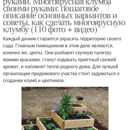
руками. Многоярусная клумба
своими руками: пошаговое
описание основных вариантов и
советы, как сделать многоярусную
Клумбы из готовых
клумбу (110 фото + видео)
Двухъярусная клумба
изделий
Каждый дачник старается украсить территорию своего
сада. Главным помощником в этом деле являются,
конечно же, цветы. Они разбавят скучную палитру
Деревянная клумба
Клумба для цветов
яркими красками, станут издавать приятный свежий
аромат, и напомнят тепло родного дома. Для лучшей
организации придомового участка стоит задуматься о
создании клумб и цветников.
Каменная клумба
Клумба для дачи
Большая клумба
Клумбы для цветов