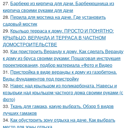
27.
Барбекю из кирпича для дачи. Барбекюшница из
кирпича своими руками для дачи
28.
Перила для мостика на даче. Где установить
садовый мостик
29.
Крыльцо терраса к дому. ПРОСТО И ПОНЯТНО:
КРЫЛЬЦО, ВЕРАНДА И ТЕРРАСА В ЧАСТНОМ
ДОМОСТРОИТЕЛЬСТВЕ
30.
Как пристроить Веранду к дому. Как сделать Веранду
к дому из бруса своими руками: Пошаговая инструкция
проектирования, подбор материала +Фото и Видео
31.
Пристройка в виде веранды к дому из газобетона.
Виды фундаментов под пристройку
32.
Навес над крыльцом из поликарбоната. Навесы и
козырьки над крыльцом частного дома своими руками (с
фото)
33.
Ткань для гамака, какую выбрать. Обзор 5 видов
лучших гамаков
34.
Как обустроить зону отдыха на даче. Как выбрать
место для зоны отдыха