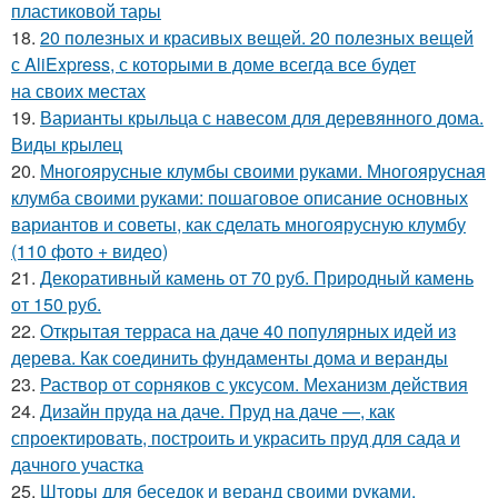
пластиковой тары
18.
20 полезных и красивых вещей. 20 полезных вещей
с AliExpress, с которыми в доме всегда все будет
на своих местах
19.
Варианты крыльца с навесом для деревянного дома.
Виды крылец
20.
Многоярусные клумбы своими руками. Многоярусная
клумба своими руками: пошаговое описание основных
вариантов и советы, как сделать многоярусную клумбу
(110 фото + видео)
21.
Декоративный камень от 70 руб. Природный камень
от 150 руб.
22.
Открытая терраса на даче 40 популярных идей из
дерева. Как соединить фундаменты дома и веранды
23.
Раствор от сорняков с уксусом. Механизм действия
24.
Дизайн пруда на даче. Пруд на даче —, как
спроектировать, построить и украсить пруд для сада и
дачного участка
25.
Шторы для беседок и веранд своими руками.