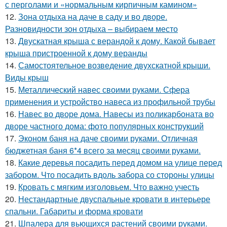
с перголами и «нормальным кирпичным камином»
12.
Зона отдыха на даче в саду и во дворе.
Разновидности зон отдыха – выбираем место
13.
Двускатная крыша с верандой к дому. Какой бывает
крыша пристроенной к дому веранды
14.
Самостоятельное возведение двухскатной крыши.
Виды крыш
15.
Металлический навес своими руками. Сфера
применения и устройство навеса из профильной трубы
16.
Навес во дворе дома. Навесы из поликарбоната во
дворе частного дома: фото популярных конструкций
17.
Эконом баня на даче своими руками. Отличная
бюджетная баня 6*4 всего за месяц своими руками.
18.
Какие деревья посадить перед домом на улице перед
забором. Что посадить вдоль забора со стороны улицы
19.
Кровать с мягким изголовьем. Что важно учесть
20.
Нестандартные двуспальные кровати в интерьере
спальни. Габариты и форма кровати
21.
Шпалера для вьющихся растений своими руками.