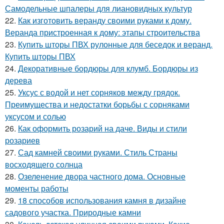
Самодельные шпалеры для лиановидных культур
22.
Как изготовить веранду своими руками к дому.
Веранда пристроенная к дому: этапы строительства
23.
Купить шторы ПВХ рулонные для беседок и веранд.
Купить шторы ПВХ
24.
Декоративные бордюры для клумб. Бордюры из
дерева
25.
Уксус с водой и нет сорняков между грядок.
Преимущества и недостатки борьбы с сорняками
уксусом и солью
26.
Как оформить розарий на даче. Виды и стили
розариев
27.
Сад камней своими руками. Стиль Страны
восходящего солнца
28.
Озеленение двора частного дома. Основные
моменты работы
29.
18 способов использования камня в дизайне
садового участка. Природные камни