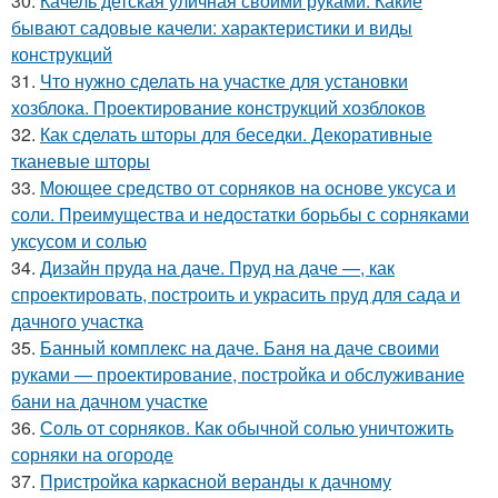
30.
Качель детская уличная своими руками. Какие
бывают садовые качели: характеристики и виды
конструкций
31.
Что нужно сделать на участке для установки
хозблока. Проектирование конструкций хозблоков
32.
Как сделать шторы для беседки. Декоративные
тканевые шторы
33.
Моющее средство от сорняков на основе уксуса и
соли. Преимущества и недостатки борьбы с сорняками
уксусом и солью
34.
Дизайн пруда на даче. Пруд на даче —, как
спроектировать, построить и украсить пруд для сада и
дачного участка
35.
Банный комплекс на даче. Баня на даче своими
руками — проектирование, постройка и обслуживание
бани на дачном участке
36.
Соль от сорняков. Как обычной солью уничтожить
сорняки на огороде
37.
Пристройка каркасной веранды к дачному