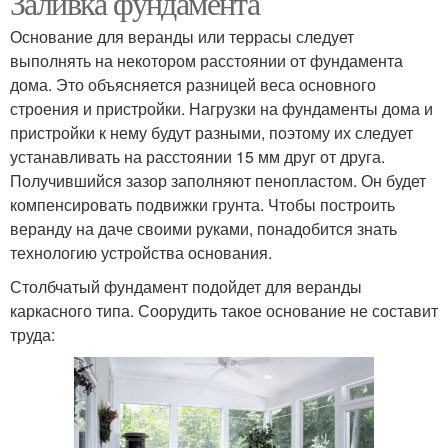
Заливка фундамента
Основание для веранды или террасы следует
выполнять на некотором расстоянии от фундамента
дома. Это объясняется разницей веса основного
Веранда на даче
Открытая веранда
строения и пристройки. Нагрузки на фундаменты дома и
пристройки к нему будут разными, поэтому их следует
устанавливать на расстоянии 15 мм друг от друга.
Получившийся зазор заполняют пенопластом. Он будет
Веранды к дому
Каркасная веранда
компенсировать подвижки грунта. Чтобы построить
веранду на даче своими руками, понадобится знать
технологию устройства основания.
Столбчатый фундамент подойдет для веранды
Веранда к деревянному
Застекленные веранды
каркасного типа. Соорудить такое основание не составит
дому
труда:
Веранды к дачному
Веранды на даче
дому