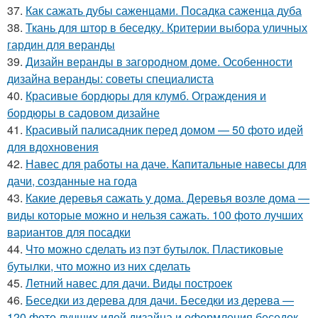
37.
Как сажать дубы саженцами. Посадка саженца дуба
38.
Ткань для штор в беседку. Критерии выбора уличных
гардин для веранды
39.
Дизайн веранды в загородном доме. Особенности
дизайна веранды: советы специалиста
40.
Красивые бордюры для клумб. Ограждения и
бордюры в садовом дизайне
41.
Красивый палисадник перед домом — 50 фото идей
для вдохновения
42.
Навес для работы на даче. Капитальные навесы для
дачи, созданные на года
43.
Какие деревья сажать у дома. Деревья возле дома —
виды которые можно и нельзя сажать. 100 фото лучших
вариантов для посадки
44.
Что можно сделать из пэт бутылок. Пластиковые
бутылки, что можно из них сделать
45.
Летний навес для дачи. Виды построек
46.
Беседки из дерева для дачи. Беседки из дерева —
120 фото лучших идей дизайна и оформления беседок