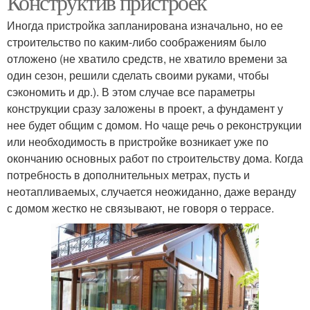
Конструктив пристроек
Иногда пристройка запланирована изначально, но ее
строительство по каким-либо соображениям было
отложено (не хватило средств, не хватило времени за
Веранда на даче
Зимняя веранда
один сезон, решили сделать своими руками, чтобы
сэкономить и др.). В этом случае все параметры
конструкции сразу заложены в проект, а фундамент у
нее будет общим с домом. Но чаще речь о реконструкции
Веранда из бруса
или необходимость в пристройке возникает уже по
окончанию основных работ по строительству дома. Когда
потребность в дополнительных метрах, пусть и
неотапливаемых, случается неожиданно, даже веранду
с домом жестко не связывают, не говоря о террасе.