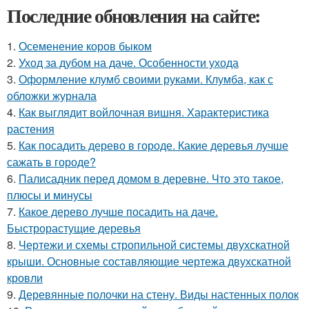
Последние обновления на сайте:
1.
Осеменение коров быком
2.
Уход за дубом на даче. Особенности ухода
3.
Оформление клумб своими руками. Клумба, как с
обложки журнала
4.
Как выглядит войлочная вишня. Характеристика
растения
5.
Как посадить дерево в городе. Какие деревья лучше
сажать в городе?
6.
Палисадник перед домом в деревне. Что это такое,
плюсы и минусы
7.
Какое дерево лучше посадить на даче.
Быстрорастущие деревья
8.
Чертежи и схемы стропильной системы двухскатной
крыши. Основные составляющие чертежа двухскатной
кровли
9.
Деревянные полочки на стену. Виды настенных полок