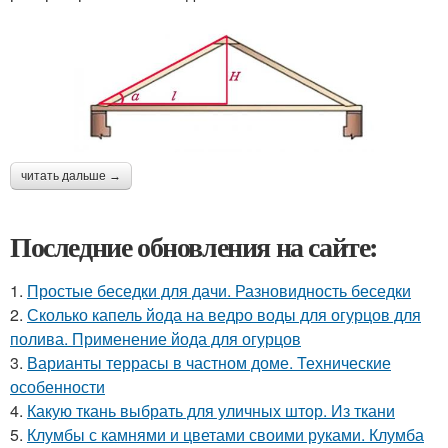
читать дальше →
Последние обновления на сайте:
1.
Простые беседки для дачи. Разновидность беседки
2.
Сколько капель йода на ведро воды для огурцов для
полива. Применение йода для огурцов
3.
Варианты террасы в частном доме. Технические
особенности
4.
Какую ткань выбрать для уличных штор. Из ткани
5.
Клумбы с камнями и цветами своими руками. Клумба