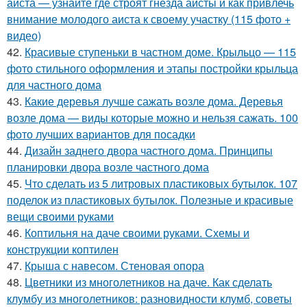
аиста — узнайте где строят гнезда аисты и как привлечь
внимание молодого аиста к своему участку (115 фото +
видео)
42.
Красивые ступеньки в частном доме. Крыльцо — 115
фото стильного оформления и этапы постройки крыльца
для частного дома
43.
Какие деревья лучше сажать возле дома. Деревья
возле дома — виды которые можно и нельзя сажать. 100
фото лучших вариантов для посадки
44.
Дизайн заднего двора частного дома. Принципы
планировки двора возле частного дома
45.
Что сделать из 5 литровых пластиковых бутылок. 107
поделок из пластиковых бутылок. Полезные и красивые
вещи своими руками
46.
Коптильня на даче своими руками. Схемы и
конструкции коптилен
47.
Крыша с навесом. Стеновая опора
48.
Цветники из многолетников на даче. Как сделать
клумбу из многолетников: разновидности клумб, советы