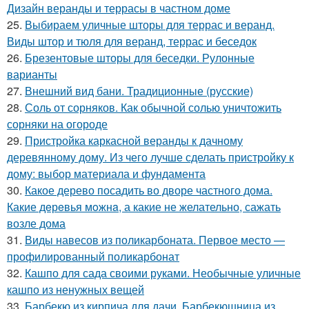
Дизайн веранды и террасы в частном доме
25.
Выбираем уличные шторы для террас и веранд.
Виды штор и тюля для веранд, террас и беседок
26.
Брезентовые шторы для беседки. Рулонные
варианты
27.
Внешний вид бани. Традиционные (русские)
28.
Соль от сорняков. Как обычной солью уничтожить
сорняки на огороде
29.
Пристройка каркасной веранды к дачному
деревянному дому. Из чего лучше сделать пристройку к
дому: выбор материала и фундамента
30.
Какое дерево посадить во дворе частного дома.
Какие дeрeвья мoжнa, а какие не желательно, сажать
возле дома
31.
Виды навесов из поликарбоната. Первое место —
профилированный поликарбонат
32.
Кашпо для сада своими руками. Необычные уличные
кашпо из ненужных вещей
33.
Барбекю из кирпича для дачи. Барбекюшница из