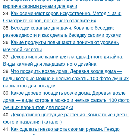
кирпича своими руками для дачи
34.
Как осеменяют коров искусственно. Метод 1 из 3:
Осмотрите коров, после чего отловите их
35.
Беседки кованые для дачи. Кованые беседки:
разновидности и как сделать беседку своими руками
36.
Какие продукты повышают и понижают уровень
мочевой кислоты
37.
Декоративные камни для ландшафтного дизайна.
Виды камней для ландшафтного дизайна
38.
Что посадить возле дома. Деревья возле дома —
виды которые можно и нельзя сажать. 100 фото лучших
вариантов для посадки
39.
Какое дерево посадить возле дома. Деревья возле
дома — виды которые можно и нельзя сажать. 100 фото
лучших вариантов для посадки
40.
Декоративно цветущие растения. Комнатные цветы:
фото и названия (каталог)
41.
Как сделать гнездо аиста своими руками. Гнездо