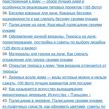
пристроенная к дому — обзор лучших идей и
особенности реализации типовых проектов (165 фото)
36.
Беседки кованые для дачи. Кованые беседки:
разновидности и как сделать беседку своими руками
37.
Палисадник на даче. Красивый палисадник своими
руками
38.
Оформление дачной веранды. Терраса на даче:
проектирование, постройка и советы по выбору дизайна
(125 фото и видео)
39.
Материалы для грядок на даче. Как сделать
ограждение для грядок своими руками
40.
Открытая терраса к дому. Чем веранда отличается от
террасы
41.
Деревья возле дома — виды которые можно и нельзя
сажать. 100 фото лучших вариантов для посадки
42.
Как называется искусство выращивания
миниатюрных деревьев. Искусство « Пэньцзин »
43.
Палисадник в деревне. Палисадник своими руками:
из подручных средств, как оформить цветами, советы по