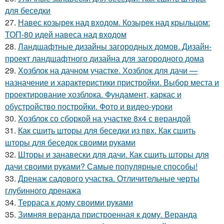
для беседки
27.
Навес козырек над входом. Козырек над крыльцом:
ТОП-80 идей навеса над входом
28.
Ландшафтные дизайны загородных домов. Дизайн-
проект ландшафтного дизайна для загородного дома
29.
Хозблок на дачном участке. Хозблок для дачи —
назначение и характеристики пристройки. Выбор места и
проектирование хозблока. Фундамент, каркас и
обустройство постройки. Фото и видео-уроки
30.
Хозблок со сборкой на участке 8х4 с верандой
31.
Как сшить шторы для беседки из пвх. Как сшить
шторы для беседок своими руками
32.
Шторы и занавески для дачи. Как сшить шторы для
дачи своими руками? Самые популярные способы!
33.
Дренаж садового участка. Отличительные черты
глубинного дренажа
34.
Терраса к дому своими руками
35.
Зимняя веранда пристроенная к дому. Веранда