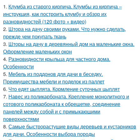
1.
Клумба из старого кирпича. Клумбы из кирпича –
инструкция, как построить клумбу и обзор их
разновидностей (120 фото + видео)
2.
Штора на дачу своими руками. Что нужно сделать,
прежде чем покупать ткань
3.
Шторы на дачу в деревянный дом на маленькие окна.
Оформление маленьких окон
4.
Разновидности крыльца для частного дома.
Особенности
5.
Мебель из поддонов для дачи в беседку.
Преимущества мебели и поделок из паллет
6.
Что едят цыплята. Кормление суточных цыплят
7.
Навес из поликарбоната. Крепление монолитного и
сотового поликарбоната к обрешетке, соединение
панелей между собой и с примыкающими
поверхностями
8.
Самые быстрорастущие виды деревьев и кустарников
для дачи. Особенности выбора породы