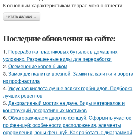
К основным характеристикам террас можно отнести:
читать дальше →
Последние обновления на сайте:
1.
Переработка пластиковых бутылок в домашних
условиях. Разрешенные виды для переработки
2.
Осеменение коров быком
3.
Замок для калитки врезной. Замки на калитки и ворота
из профнастила
4.
Уксусная кислота лучше всяких гербицидов. Подборка
лучших рецептов
5.
Декоративный мостик на даче. Виды материалов и
конструкций декоративных мостиков
6.
Облагораживаем двор по фэншуй. Оформить участок
по фен-шуй: особенности расположения, элементы
оформления, зоны фен-шуй. Как работать с диаграммой