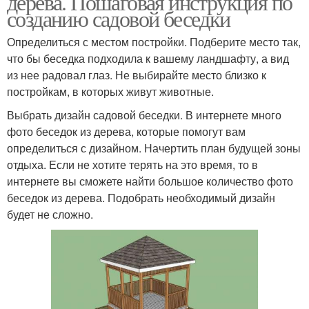
дерева. Пошаговая инструкция по
созданию садовой беседки
Определиться с местом постройки. Подберите место так,
что бы беседка подходила к вашему ландшафту, а вид
Беседка с мангалом
Мангал в беседке
из нее радовал глаз. Не выбирайте место близко к
постройкам, в которых живут животные.
Выбрать дизайн садовой беседки. В интернете много
Комбинированные
фото беседок из дерева, которые помогут вам
Материалы для беседки
беседки
определиться с дизайном. Начертить план будущей зоны
отдыха. Если не хотите терять на это время, то в
интернете вы сможете найти большое количество фото
беседок из дерева. Подобрать необходимый дизайн
Металлические беседки
Стеклянные беседки
будет не сложно.
Беседки с мангалом
Деревянная беседка