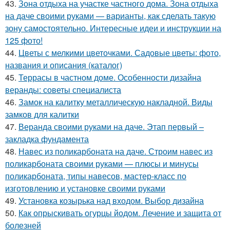
43.
Зона отдыха на участке частного дома. Зона отдыха
на даче своими руками — варианты, как сделать такую
зону самостоятельно. Интересные идеи и инструкции на
125 фото!
44.
Цветы с мелкими цветочками. Садовые цветы: фото,
названия и описания (каталог)
45.
Террасы в частном доме. Особенности дизайна
веранды: советы специалиста
46.
Замок на калитку металлическую накладной. Виды
замков для калитки
47.
Веранда своими руками на даче. Этап первый –
закладка фундамента
48.
Навес из поликарбоната на даче. Строим навес из
поликарбоната своими руками — плюсы и минусы
поликарбоната, типы навесов, мастер-класс по
изготовлению и установке своими руками
49.
Установка козырька над входом. Выбор дизайна
50.
Как опрыскивать огурцы йодом. Лечение и защита от
болезней