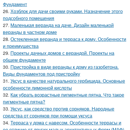
Фундамент
26.
Хозблок для дачи своими руками. Назначение этого
подсобного помещения
27.
Маленькая веранда на даче. Дизайн маленькой
веранды в частном доме
28.
Остекленная веранда и терраса к дому. Особенности
и преимущества
29.
Проекты дачных домов с верандой. Проекты на
общем фундаменте
30.
Пристройка в виде веранды к дому из газобетона.
Виды фундаментов под пристройку
31.
Уксус в качестве натурального гербицида. Основные
особенности лимонной кислоты
32.
Как убрать возрастные пигментные пятна. Что такое
пигментные пятна?
33.
Уксус, как средство против сорняков. Народные
средства от сорняков при помощи уксуса
34.
Терраса у дома с навесом. Особенности террасы и
ее отличие от других малых архитектурных форм (МАФ)