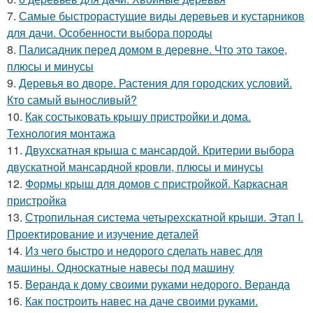
7.
Самые быстрорастущие виды деревьев и кустарников
для дачи. Особенности выбора породы
8.
Палисадник перед домом в деревне. Что это такое,
плюсы и минусы
9.
Деревья во дворе. Растения для городских условий.
Кто самый выносливый?
10.
Как состыковать крышу пристройки и дома.
Технология монтажа
11.
Двухскатная крыша с мансардой. Критерии выбора
двускатной мансардной кровли, плюсы и минусы
12.
Формы крыш для домов с пристройкой. Каркасная
пристройка
13.
Стропильная система четырехскатной крыши. Этап I.
Проектирование и изучение деталей
14.
Из чего быстро и недорого сделать навес для
машины. Односкатные навесы под машину
15.
Веранда к дому своими руками недорого. Веранда
16.
Как построить навес на даче своими руками.