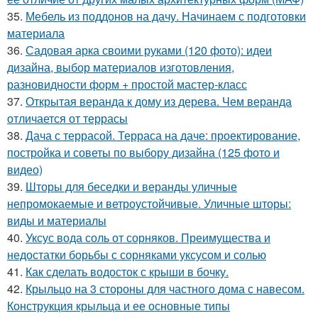
35.
Мебель из поддонов на дачу. Начинаем с подготовки
материала
36.
Садовая арка своими руками (120 фото): идеи
дизайна, выбор материалов изготовления,
разновидности форм + простой мастер-класс
37.
Открытая веранда к дому из дерева. Чем веранда
отличается от террасы
38.
Дача с террасой. Терраса на даче: проектирование,
постройка и советы по выбору дизайна (125 фото и
видео)
39.
Шторы для беседки и веранды уличные
непромокаемые и ветроустойчивые. Уличные шторы:
виды и материалы
40.
Уксус вода соль от сорняков. Преимущества и
недостатки борьбы с сорняками уксусом и солью
41.
Как сделать водосток с крыши в бочку.
42.
Крыльцо на 3 стороны для частного дома с навесом.
Конструкция крыльца и ее основные типы