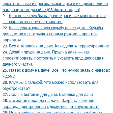
арка: стильные и оригинальные арки и их применение в
ландшафтном дизайне (95 фото + видео)
21.
Красивые клумбы на даче. Красивые многолетники
— очаровательное постоянство
22.
Как сделать красивую клумбу возле дома. Клумбы
для цветов из покрышек своими руками – простые
варианты
23.
Все о террасах на даче. Как сделать террасирование
24.
Дизайн пруда на даче. Пруд на даче —, как
спроектировать, построить и украсить пруд для сада и
дачного участка
25.
Навес к дому на даче. Все, что нужно знать о навесах
к дому
26.
Клумбы с галькой. Что можно использовать для
обустройства?
27.
Жилые бытовки для дачи. Бытовки для дачи
28.
Закрытая веранда на даче. Закрытая зимняя
веранда пристроенная к дому: все, что нужно знать
29.
Пристройка в виде веранды к дому из газобетона.