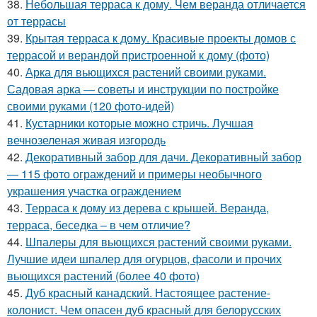
38.
Небольшая терраса к дому. Чем веранда отличается
от террасы
39.
Крытая терраса к дому. Красивые проекты домов с
террасой и верандой пристроенной к дому (фото)
40.
Арка для вьющихся растений своими руками.
Садовая арка — советы и инструкции по постройке
своими руками (120 фото-идей)
41.
Кустарники которые можно стричь. Лучшая
вечнозеленая живая изгородь
42.
Декоративный забор для дачи. Декоративный забор
— 115 фото ограждений и примеры необычного
украшения участка ограждением
43.
Терраса к дому из дерева с крышей. Веранда,
терраса, беседка – в чем отличие?
44.
Шпалеры для вьющихся растений своими руками.
Лучшие идеи шпалер для огурцов, фасоли и прочих
вьющихся растений (более 40 фото)
45.
Дуб красный канадский. Настоящее растение-
колонист. Чем опасен дуб красный для белорусских