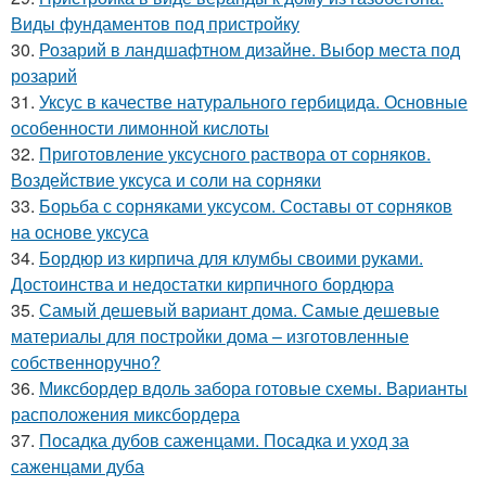
Виды фундаментов под пристройку
30.
Розарий в ландшафтном дизайне. Выбор места под
розарий
31.
Уксус в качестве натурального гербицида. Основные
особенности лимонной кислоты
32.
Приготовление уксусного раствора от сорняков.
Воздействие уксуса и соли на сорняки
33.
Борьба с сорняками уксусом. Составы от сорняков
на основе уксуса
34.
Бордюр из кирпича для клумбы своими руками.
Достоинства и недостатки кирпичного бордюра
35.
Самый дешевый вариант дома. Самые дешевые
материалы для постройки дома – изготовленные
собственноручно?
36.
Миксбордер вдоль забора готовые схемы. Варианты
расположения миксбордера
37.
Посадка дубов саженцами. Посадка и уход за
саженцами дуба