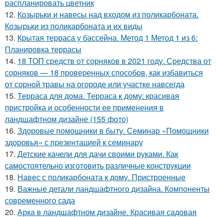
распланировать цветник
12.
Козырьки и навесы над входом из поликарбоната.
Козырьки из поликарбоната и их виды
13.
Крытая терраса у бассейна. Метод 1 Метод 1 из 6:
Планировка террасы
14.
18 ТОП средств от сорняков в 2021 году. Средства от
сорняков — 18 проверенных способов, как избавиться
от сорной травы на огороде или участке навсегда
15.
Терраса для дома. Терраса к дому: красивая
пристройка и особенности ее применения в
ландшафтном дизайне (155 фото)
16.
Здоровые помощники в быту. Семинар «Помощники
здоровья» с презентацией к семинару
17.
Детские качели для дачи своими руками. Как
самостоятельно изготовить различные конструкции
18.
Навес с поликарбоната к дому. Пристроенные
19.
Важные детали ландшафтного дизайна. Компоненты
современного сада
20.
Арка в ландшафтном дизайне. Красивая садовая