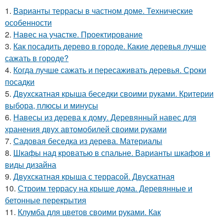
1.
Варианты террасы в частном доме. Технические
особенности
2.
Навес на участке. Проектирование
3.
Как посадить дерево в городе. Какие деревья лучше
сажать в городе?
4.
Когда лучше сажать и пересаживать деревья. Сроки
посадки
5.
Двухскатная крыша беседки своими руками. Критерии
выбора, плюсы и минусы
6.
Навесы из дерева к дому. Деревянный навес для
хранения двух автомобилей своими руками
7.
Садовая беседка из дерева. Материалы
8.
Шкафы над кроватью в спальне. Варианты шкафов и
виды дизайна
9.
Двухскатная крыша с террасой. Двускатная
10.
Строим террасу на крыше дома. Деревянные и
бетонные перекрытия
11.
Клумба для цветов своими руками. Как