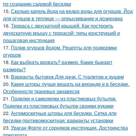
по созданию садовой беседки
15.
Сколько капель йода на ведро воды для огурцов. Йод
для огурцов в теплице — опрыскивание и дозировка
16.
Терраса с двускатной крышей. Как построить
двухскатную крышу с террасой: типы конструкций и
пошаговая инструкция
17.
Полив огурцов йодом. Рецепты для подкормки
огурцов
18.
Как выбрать кровать? размер. Какие бывают
размеры?
19.
Варианты бытовок Для дачи. С туалетом и душем
20.
Какие шторы лучше вешать на веранде и в беседке.
Особенности тканевых занавесок
21.
Поделки и самоделки из пластиковых бутылок.
Поделки из пластиковых бутылок своими руками
22.
Антимоскитные шторы для беседки. Сетка для
беседки противомоскитная: варианты установки
23.
Ураган Форте от сорняков инструкция. Достоинства
препарата