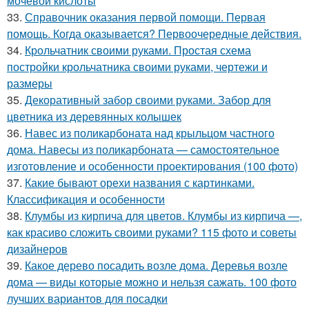
мочевой кислоты
33.
Справочник оказания первой помощи. Первая
помощь. Когда оказывается? Первоочередные действия.
34.
Крольчатник своими руками. Простая схема
постройки крольчатника своими руками, чертежи и
размеры
35.
Декоративный забор своими руками. Забор для
цветника из деревянных колышек
36.
Навес из поликарбоната над крыльцом частного
дома. Навесы из поликарбоната — самостоятельное
изготовление и особенности проектирования (100 фото)
37.
Какие бывают орехи названия с картинками.
Классификация и особенности
38.
Клумбы из кирпича для цветов. Клумбы из кирпича —,
как красиво сложить своими руками? 115 фото и советы
дизайнеров
39.
Какое дерево посадить возле дома. Деревья возле
дома — виды которые можно и нельзя сажать. 100 фото
лучших вариантов для посадки