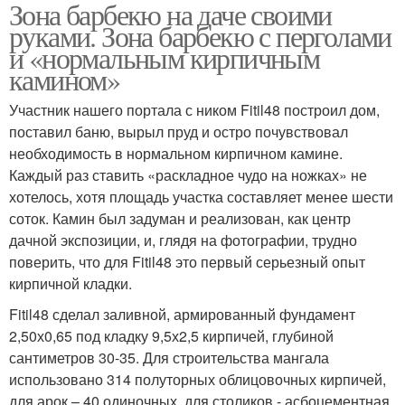
Зона барбекю на даче своими
Отдых на участке
Печь на участке
руками. Зона барбекю с перголами
и «нормальным кирпичным
камином»
Участник нашего портала с ником Fitil48 построил дом,
поставил баню, вырыл пруд и остро почувствовал
необходимость в нормальном кирпичном камине.
Каждый раз ставить «раскладное чудо на ножках» не
хотелось, хотя площадь участка составляет менее шести
соток. Камин был задуман и реализован, как центр
дачной экспозиции, и, глядя на фотографии, трудно
поверить, что для Fitil48 это первый серьезный опыт
кирпичной кладки.
Fitil48 сделал заливной, армированный фундамент
2,50х0,65 под кладку 9,5х2,5 кирпичей, глубиной
сантиметров 30-35. Для строительства мангала
использовано 314 полуторных облицовочных кирпичей,
для арок – 40 одиночных, для столиков - асбоцементная