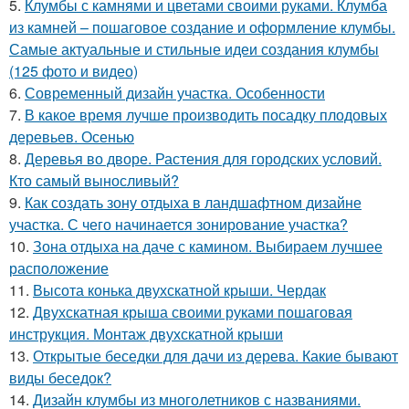
5.
Клумбы с камнями и цветами своими руками. Клумба
из камней – пошаговое создание и оформление клумбы.
Самые актуальные и стильные идеи создания клумбы
(125 фото и видео)
6.
Современный дизайн участка. Особенности
7.
В какое время лучше производить посадку плодовых
деревьев. Осенью
8.
Деревья во дворе. Растения для городских условий.
Кто самый выносливый?
9.
Как создать зону отдыха в ландшафтном дизайне
участка. С чего начинается зонирование участка?
10.
Зона отдыха на даче с камином. Выбираем лучшее
расположение
11.
Высота конька двухскатной крыши. Чердак
12.
Двухскатная крыша своими руками пошаговая
инструкция. Монтаж двухскатной крыши
13.
Открытые беседки для дачи из дерева. Какие бывают
виды беседок?
14.
Дизайн клумбы из многолетников с названиями.