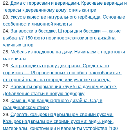
22.
Дома с террасами и верандами. Красивые веранды и
террасы к деревянному дому: стиль кантри
23.
Уксус в качестве натурального гербицида. Основные
особенности лимонной кислоты
24.
Занавески в беседке. Шторы для беседки —, какие
выбрать? 150 фото новинок эксклюзивного дизайна
уличных штор
25.
Мебель из поддонов на дачу. Начинаем с подготовки
материала
26.
Как разводить отраву для травы. Средства от
сорняков — 18 проверенных способов, как избавиться
от сорной травы на огороде или участке навсегда
27.
Варианты оформления клумб на дачном участке.
Добавление статьи в новую подборку
28.
Камень для ландшафтного дизайна. Сад в
скандинавском стиле
29.
Сделать козырек над крыльцом своими руками.
Козырек над крыльцом своими руками: виды, идеи,
материалы, конструкции и варианты устройства (100