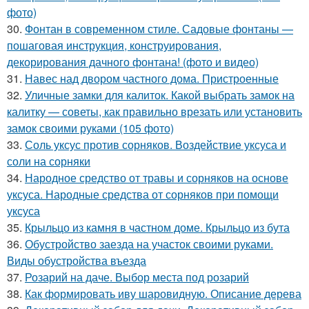
фото)
30.
Фонтан в современном стиле. Садовые фонтаны —
пошаговая инструкция, конструирования,
декорирования дачного фонтана! (фото и видео)
31.
Навес над двором частного дома. Пристроенные
32.
Уличные замки для калиток. Какой выбрать замок на
калитку — советы, как правильно врезать или установить
замок своими руками (105 фото)
33.
Соль уксус против сорняков. Воздействие уксуса и
соли на сорняки
34.
Народное средство от травы и сорняков на основе
уксуса. Народные средства от сорняков при помощи
уксуса
35.
Крыльцо из камня в частном доме. Крыльцо из бута
36.
Обустройство заезда на участок своими руками.
Виды обустройства въезда
37.
Розарий на даче. Выбор места под розарий
38.
Как формировать иву шаровидную. Описание дерева